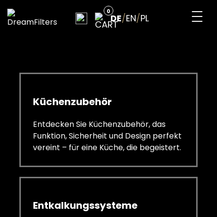
Skip
0
to
DE
/
EN
/
PL
content
DreamFilters
Drink water with pleasure
Küchenzubehör
Entdecken Sie Küchenzubehör, das
Funktion, Sicherheit und Design perfekt
vereint – für eine Küche, die begeistert.
Entkalkungssysteme