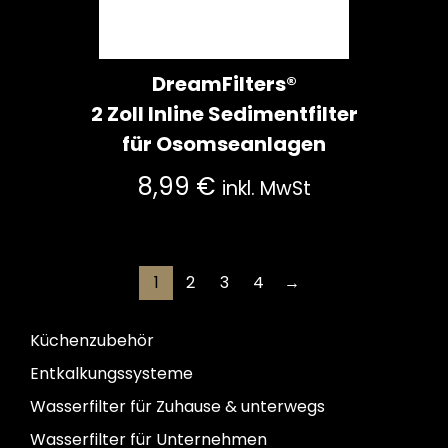
DreamFilters®
2 Zoll Inline Sedimentfilter
für Osomseanlagen
8,99
€
inkl. MwSt
1
2
3
4
→
Küchenzubehör
Entkalkungssysteme
Wasserfilter für Zuhause & unterwegs
Wasserfilter für Unternehmen