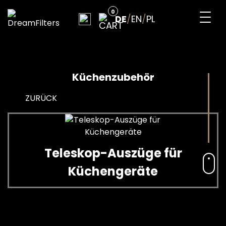
Skip
0
to
DE
/
EN
/
PL
content
DreamFilters
Drink water with pleasure
Küchenzubehör
ZURÜCK
Teleskop-Auszüge für
Küchengeräte