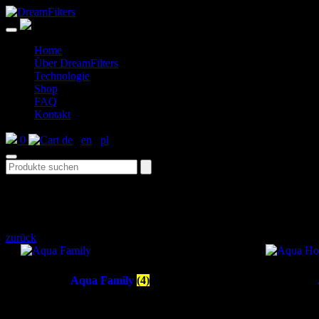
Skip
to
DreamFilters
Drink water with pleasure
content
Home
Über DreamFilters
Technologie
Shop
FAQ
Kontakt
0
de
/
en
/
pl
Search
Aqua Home
zurück
Aqua Family
(4)