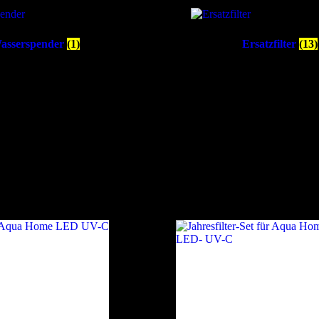
asserspender
(1)
Ersatzfilter
(13)