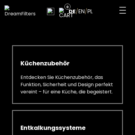
Skip
0
to
DE
/
EN
/
PL
content
DreamFilters
Drink water with pleasure
Küchenzubehör
Entdecken Sie Küchenzubehör, das
Funktion, Sicherheit und Design perfekt
vereint – für eine Küche, die begeistert.
Entkalkungssysteme