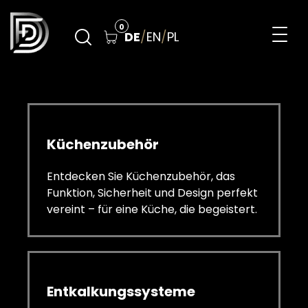
Skip
to
0
DE
/
EN
/
PL
content
DreamFilters
Drink water with pleasure
Küchenzubehör
Entdecken Sie Küchenzubehör, das
Funktion, Sicherheit und Design perfekt
vereint – für eine Küche, die begeistert.
Entkalkungssysteme