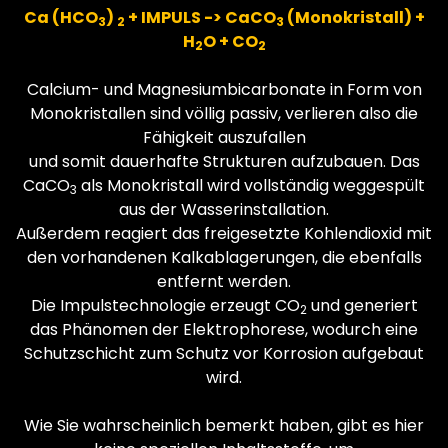
Ca (HCO
)
+ IMPULS -> CaCO
(Monokristall) +
3
2
3
H
O + CO
2
2
Calcium- und Magnesiumbicarbonate in Form von
Monokristallen sind völlig passiv, verlieren also die
Fähigkeit auszufallen
und somit dauerhafte Strukturen aufzubauen. Das
CaCO
als Monokristall wird vollständig weggespült
3
aus der Wasserinstallation.
Außerdem reagiert das freigesetzte Kohlendioxid mit
den vorhandenen Kalkablagerungen, die ebenfalls
entfernt werden.
Die Impulstechnologie erzeugt CO
und generiert
2
das Phänomen der Elektrophorese, wodurch eine
Schutzschicht zum Schutz vor Korrosion aufgebaut
wird.
Wie Sie wahrscheinlich bemerkt haben, gibt es hier