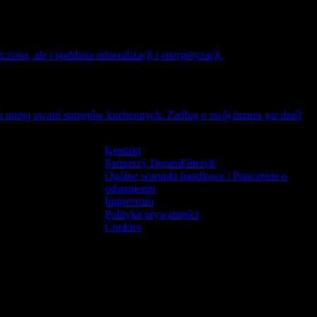
na, ale i poddana mineralizacji i energetyzacji.
mniej awarii sprzętów kuchennych. Zadbaj o swój biznes już dziś!
Kontakt
Partnerzy DreamFilters®
Ogólne warunki handlowe / Pouczenie o
odstąpieniu
Impressum
Polityka prywatności
Cookies