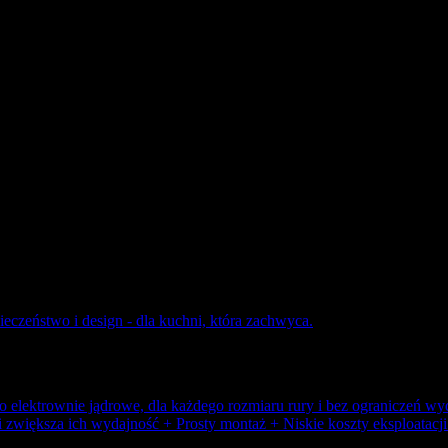
ieczeństwo i design - dla kuchni, która zachwyca.
 elektrownie jądrowe, dla każdego rozmiaru rury i bez ograniczeń wy
i zwiększa ich wydajność + Prosty montaż + Niskie koszty eksploatac