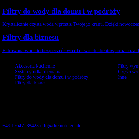
Filtry do wody dla domu i w podróży
Krystalicznie czysta woda wprost z Twojego kranu. Dzięki nowoczesn
Filtry dla biznesu
Filtrowana woda to bezpieczeństwo dla Twoich klientów, oraz baza 
Akcesoria kuchenne
Filtry wy
Systemy odkamieniania
Części wy
Filtry do wody dla domu i w podróży
Inne
Filtry dla biznesu
Contact us
+49 17647138428
info@dreamfilters.de