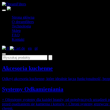
Skip
to
DreamFilters
Drink water with pleasure
content
Strona główna
O dreamfilters
Technologia
Sklep
FAQ
Kontakt
0
de
/
en
/
pl
Search
Akcesoria kuchenne
Odkryj akcesoria kuchenne, które idealnie łączą funkcjonalność, bezp
Systemy Odkamieniania
+ Oferujemy systemy dla każdej branży, od pojedynczych urządzeń po
przed osadzaniem się kamienia i korozją + Chroni systemy grzewcze 
chemii.