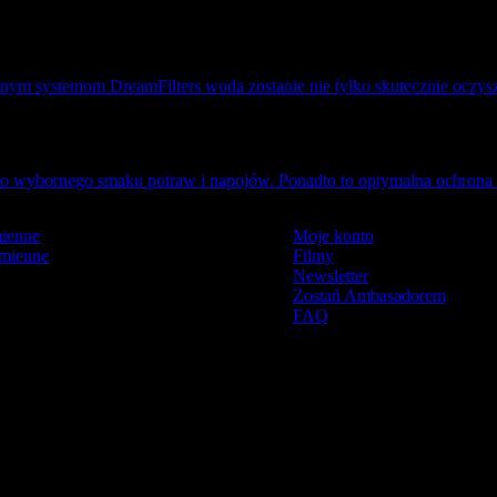
ym systemom DreamFilters woda zostanie nie tylko skutecznie oczyszczo
do wybornego smaku potraw i napojów. Ponadto to optymalna ochrona i 
mienne
Moje konto
mienne
Filmy
Newsletter
Zostań Ambasadorem
FAQ