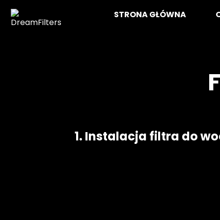
Skip
STRONA GŁÓWNA
to
content
DreamFilters
Drink water with pleasure
1. Instalacja filtra do 