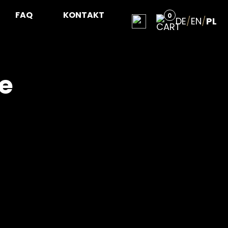
FAQ
KONTAKT
0
DE
/
EN
/
PL
e