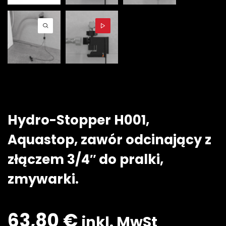
Hydro-Stopper H001,
Aquastop, zawór odcinający z
złączem 3/4″ do pralki,
zmywarki.
63,80
€
inkl. MwSt