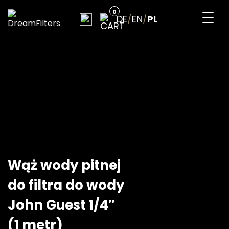
Skip
0
to
DE
/
EN
/
PL
content
DreamFilters
Drink water with pleasure
Wąż wody pitnej
do filtra do wody
John Guest 1/4″
(1 metr)